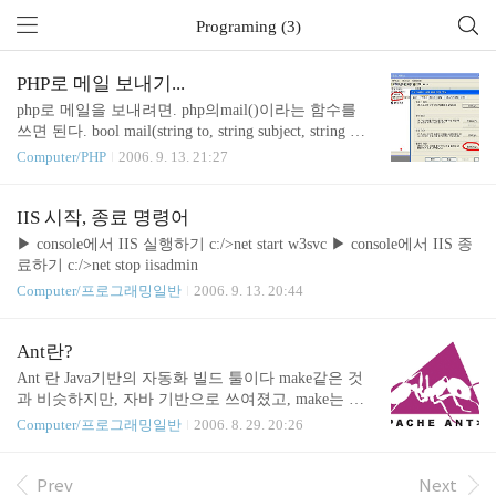
Programing (3)
PHP로 메일 보내기...
php로 메일을 보내려면. php의mail()이라는 함수를
쓰면 된다. bool mail(string to, string subject, string mes
sage, string [addtional_headers [, string additional_para
Computer/PHP
2006. 9. 13. 21:27
meters]]); 간단하게 보내는 받는주소(to), 제목(subjec
t), 내용(message)를넣어 쓰면 메일을 보낼 수 있다. e
x) $to :example@thinkfree.com $subject : test mail subje
IIS 시작, 종료 명령어
ct $content : content mail(to, subject, content); 위와 같
▶ console에서 IIS 실행하기 c:/>net start w3svc ▶ console에서 IIS 종
이 하면된다. IIS를 이용하여 windows환경에서 메일
료하기 c:/>net stop iisadmin
을 보낼려고 할 때, SMTP서비스를 이용해야 하는
Computer/프로그래밍일반
2006. 9. 13. 20:44
데,. 아마 기본..
Ant란?
Ant 란 Java기반의 자동화 빌드 툴이다 make같은 것
과 비슷하지만, 자바 기반으로 쓰여졌고, make는 내
부적으로 shell기반 명령어를 쓰는 반면 ant는 xml 파
Computer/프로그래밍일반
2006. 8. 29. 20:26
일로 빌드 스크립트를 작성했다. 이말은 O/S 독립적
인 툴이라는 것이다.(Shell명령은 O/S종속적이기 때
문에)... 근데 왜 Ant라고 지었지? 어쨋든. 이 Ant라는
Prev
Next