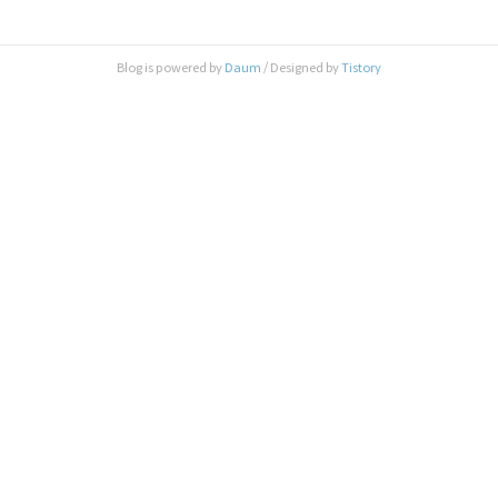
놈을 이번업무때문에 써야해서 ... 간략히 정리좀 해
야겠다. Ant 빌드 파일은 XML로 작성되며, 최상위 ro
ot element로 project를 가지고, project element는 target
Blog is powered by
Daum
/ Designed by
Tistory
element를 자식으로 가진다. 또한 target은 task를 자식
으로 가진다. 간략한 구조를 보면, 위 의 bulid파일 예
제는 4개의 target으로 이루어져있..