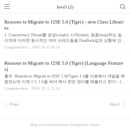
Java5 (2)
Reasons to Migrate to J2SE 5.0 (Tiger) - new Class Librari
es
1. Concurrency Thread를 생성(create), 시작(start), 멈춤(stop)하는 일
이외에 이러한 동시적인 여러 쓰레드들을 Deadlock같은 상황에 안빠
지게 쓰레드를 관리해주는 프레임웍을 java 1.5에서는 지원한다.java.
Computer/Java
2006. 10. 8. 08:54
util.concurrent 팩키지에 동시적쓰레드(concurrent thread)를 생성하고
관리하는 클래스들이 있다.Concurrent Programming with J2SE 5.0 2.
Scanner non-GUI 어플리케이션에서 즉, 콘솔에서 입력을 받는 것은
Reasons to Migrate to J2SE 5.0 (Tiger) (Language Feature
출력하는 것에 비해 꽤 까다롭다. java1.5에서는 System.in를 둘러싼
s)
(wrapping)한 Scanner 클래스를 지원한다. 이 클래스는 간단하게 콘
출처 :Reasons to Migrate to J2SE 5.0(Tiger) 1.4를 이용해서 개발을 해
솔에서 입력을 받고 간단한게 stri..
왔었는데 이제 1.5, 1.6을 써야 해서 한번 정리를 해볼라고 한다~ 1. J
DSE1.5에서 추가된 점Laguage Features A. generics B. an enhanced for
Computer/Java
2006. 10. 2. 21:14
-loop C. autoboxing and unboxing D. typesafe enums E. variable argume
nts F. static imports G. annotations===========================
===================================================
Prev
Next
A. generics : 컴파일타임에 타입체크를 할수 있게 해주는 feature예를
들면 1...
Blog is powered by
Daum
/ Designed by
Tistory